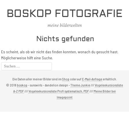
BOSKOP FOTOGRAFIE
meine bilderwelten
Nichts gefunden
Es scheint, als ob wir nicht das finden konnten, wonach du gesucht hast.
Möglicherweise hilft eine Suche.
Die Daten aller meiner Bilder sind im
Shop
oder auf
E-Mail-Anfrage
erhältlich.
© 2018
boskop
– sunswirls – dandelion design –
Theme Junkie
///
Vogelexkursionsliste
A-Z PDF
///
Vogelexkursionsliste Profi systematisch, PDF
///
Meine Bilder bei
Imagepoint