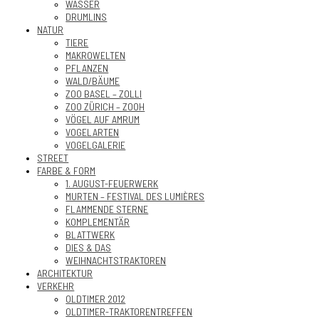
WASSER
DRUMLINS
NATUR
TIERE
MAKROWELTEN
PFLANZEN
WALD/BÄUME
ZOO BASEL – ZOLLI
ZOO ZÜRICH – ZOOH
VÖGEL AUF AMRUM
VOGELARTEN
VOGELGALERIE
STREET
FARBE & FORM
1. AUGUST-FEUERWERK
MURTEN – FESTIVAL DES LUMIÈRES
FLAMMENDE STERNE
KOMPLEMENTÄR
BLATTWERK
DIES & DAS
WEIHNACHTSTRAKTOREN
ARCHITEKTUR
VERKEHR
OLDTIMER 2012
OLDTIMER-TRAKTORENTREFFEN