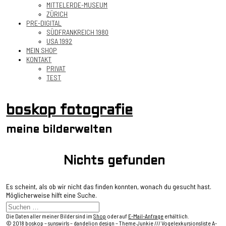
MITTELERDE-MUSEUM
ZÜRICH
PRE-DIGITAL
SÜDFRANKREICH 1980
USA 1992
MEIN SHOP
KONTAKT
PRIVAT
TEST
boskop fotografie
meine bilderwelten
Nichts gefunden
Es scheint, als ob wir nicht das finden konnten, wonach du gesucht hast.
Möglicherweise hilft eine Suche.
Die Daten aller meiner Bilder sind im
Shop
oder auf
E-Mail-Anfrage
erhältlich.
© 2018
boskop
– sunswirls – dandelion design –
Theme Junkie
///
Vogelexkursionsliste A-