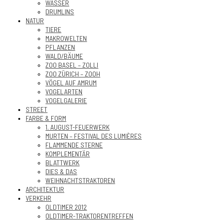
WASSER
DRUMLINS
NATUR
TIERE
MAKROWELTEN
PFLANZEN
WALD/BÄUME
ZOO BASEL – ZOLLI
ZOO ZÜRICH – ZOOH
VÖGEL AUF AMRUM
VOGELARTEN
VOGELGALERIE
STREET
FARBE & FORM
1. AUGUST-FEUERWERK
MURTEN – FESTIVAL DES LUMIÈRES
FLAMMENDE STERNE
KOMPLEMENTÄR
BLATTWERK
DIES & DAS
WEIHNACHTSTRAKTOREN
ARCHITEKTUR
VERKEHR
OLDTIMER 2012
OLDTIMER-TRAKTORENTREFFEN