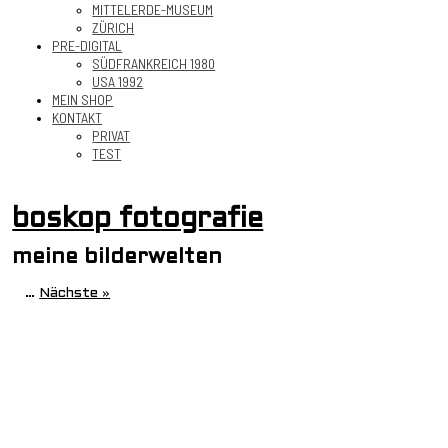
MITTELERDE-MUSEUM
ZÜRICH
PRE-DIGITAL
SÜDFRANKREICH 1980
USA 1992
MEIN SHOP
KONTAKT
PRIVAT
TEST
boskop fotografie
meine bilderwelten
…
Nächste »