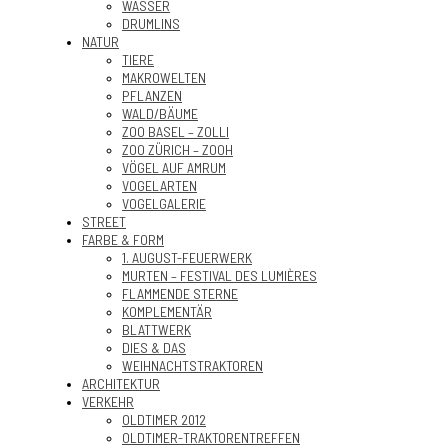
WASSER
DRUMLINS
NATUR
TIERE
MAKROWELTEN
PFLANZEN
WALD/BÄUME
ZOO BASEL – ZOLLI
ZOO ZÜRICH – ZOOH
VÖGEL AUF AMRUM
VOGELARTEN
VOGELGALERIE
STREET
FARBE & FORM
1. AUGUST-FEUERWERK
MURTEN – FESTIVAL DES LUMIÈRES
FLAMMENDE STERNE
KOMPLEMENTÄR
BLATTWERK
DIES & DAS
WEIHNACHTSTRAKTOREN
ARCHITEKTUR
VERKEHR
OLDTIMER 2012
OLDTIMER-TRAKTORENTREFFEN