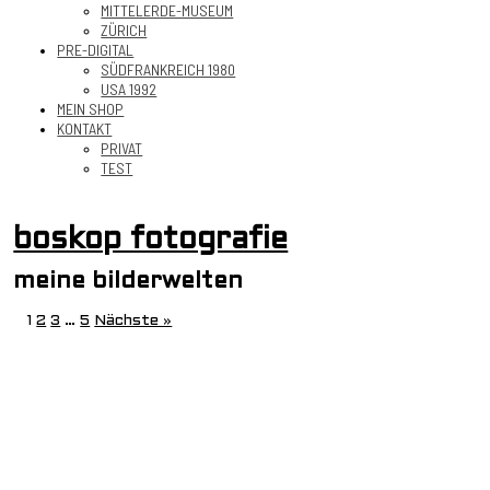
MITTELERDE-MUSEUM
ZÜRICH
PRE-DIGITAL
SÜDFRANKREICH 1980
USA 1992
MEIN SHOP
KONTAKT
PRIVAT
TEST
boskop fotografie
meine bilderwelten
1
2
3
…
5
Nächste »