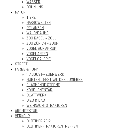
WASSER
DRUMLINS
NATUR
TIERE
MAKROWELTEN
PFLANZEN
WALD/BÄUME
ZOO BASEL – ZOLLI
ZOO ZÜRICH – ZOOH
VÖGEL AUF AMRUM
VOGELARTEN
VOGELGALERIE
STREET
FARBE & FORM
1. AUGUST-FEUERWERK
MURTEN – FESTIVAL DES LUMIÈRES
FLAMMENDE STERNE
KOMPLEMENTÄR
BLATTWERK
DIES & DAS
WEIHNACHTSTRAKTOREN
ARCHITEKTUR
VERKEHR
OLDTIMER 2012
OLDTIMER-TRAKTORENTREFFEN