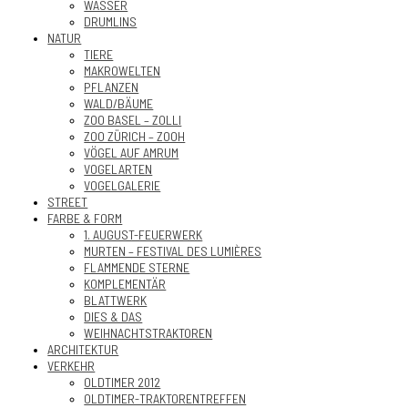
WASSER
DRUMLINS
NATUR
TIERE
MAKROWELTEN
PFLANZEN
WALD/BÄUME
ZOO BASEL – ZOLLI
ZOO ZÜRICH – ZOOH
VÖGEL AUF AMRUM
VOGELARTEN
VOGELGALERIE
STREET
FARBE & FORM
1. AUGUST-FEUERWERK
MURTEN – FESTIVAL DES LUMIÈRES
FLAMMENDE STERNE
KOMPLEMENTÄR
BLATTWERK
DIES & DAS
WEIHNACHTSTRAKTOREN
ARCHITEKTUR
VERKEHR
OLDTIMER 2012
OLDTIMER-TRAKTORENTREFFEN