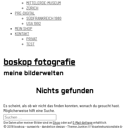
MITTELERDE-MUSEUM
ZÜRICH
PRE-DIGITAL
SÜDFRANKREICH 1980
USA 1992
MEIN SHOP
KONTAKT
PRIVAT
TEST
boskop fotografie
meine bilderwelten
Nichts gefunden
Es scheint, als ob wir nicht das finden konnten, wonach du gesucht hast.
Möglicherweise hilft eine Suche.
Die Daten aller meiner Bilder sind im
Shop
oder auf
E-Mail-Anfrage
erhältlich.
© 2018
boskop
– sunswirls – dandelion design –
Theme Junkie
///
Vogelexkursionsliste A-