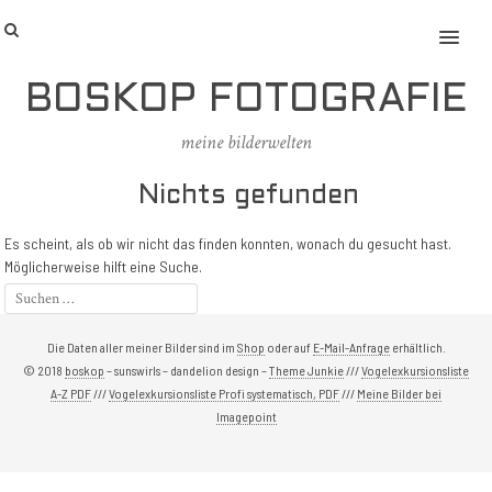
MENU
BOSKOP FOTOGRAFIE
meine bilderwelten
Nichts gefunden
Es scheint, als ob wir nicht das finden konnten, wonach du gesucht hast.
Möglicherweise hilft eine Suche.
Die Daten aller meiner Bilder sind im
Shop
oder auf
E-Mail-Anfrage
erhältlich.
© 2018
boskop
– sunswirls – dandelion design –
Theme Junkie
///
Vogelexkursionsliste
A-Z PDF
///
Vogelexkursionsliste Profi systematisch, PDF
///
Meine Bilder bei
Imagepoint