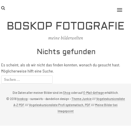
MENU
BOSKOP FOTOGRAFIE
meine bilderwelten
Nichts gefunden
Es scheint, als ob wir nicht das finden konnten, wonach du gesucht hast.
Möglicherweise hilft eine Suche.
Die Daten aller meiner Bilder sind im
Shop
oder auf
E-Mail-Anfrage
erhältlich.
© 2018
boskop
– sunswirls – dandelion design –
Theme Junkie
///
Vogelexkursionsliste
A-Z PDF
///
Vogelexkursionsliste Profi systematisch, PDF
///
Meine Bilder bei
Imagepoint