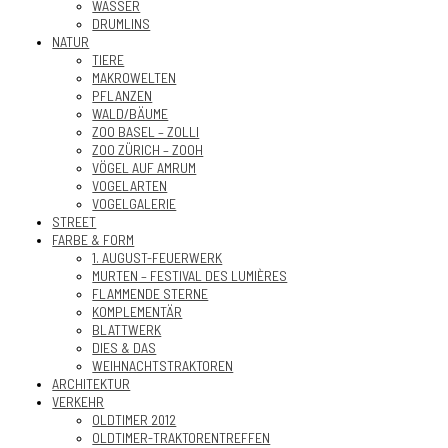
WASSER
DRUMLINS
NATUR
TIERE
MAKROWELTEN
PFLANZEN
WALD/BÄUME
ZOO BASEL – ZOLLI
ZOO ZÜRICH – ZOOH
VÖGEL AUF AMRUM
VOGELARTEN
VOGELGALERIE
STREET
FARBE & FORM
1. AUGUST-FEUERWERK
MURTEN – FESTIVAL DES LUMIÈRES
FLAMMENDE STERNE
KOMPLEMENTÄR
BLATTWERK
DIES & DAS
WEIHNACHTSTRAKTOREN
ARCHITEKTUR
VERKEHR
OLDTIMER 2012
OLDTIMER-TRAKTORENTREFFEN