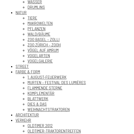
WASSER
DRUMLINS
NATUR
TIERE
MAKROWELTEN
PFLANZEN
WALD/BÄUME
ZOO BASEL – ZOLLI
ZOO ZÜRICH – ZOOH
VÖGEL AUF AMRUM
VOGELARTEN
VOGELGALERIE
STREET
FARBE & FORM
1. AUGUST-FEUERWERK
MURTEN – FESTIVAL DES LUMIÈRES
FLAMMENDE STERNE
KOMPLEMENTÄR
BLATTWERK
DIES & DAS
WEIHNACHTSTRAKTOREN
ARCHITEKTUR
VERKEHR
OLDTIMER 2012
OLDTIMER-TRAKTORENTREFFEN