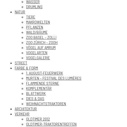
WASSER
DRUMLINS
NATUR
TIERE
MAKROWELTEN
PFLANZEN
WALD/BÄUME
ZOO BASEL – ZOLLI
ZOO ZÜRICH – ZOOH
VÖGEL AUF AMRUM
VOGELARTEN
VOGELGALERIE
STREET
FARBE & FORM
1. AUGUST-FEUERWERK
MURTEN – FESTIVAL DES LUMIÈRES
FLAMMENDE STERNE
KOMPLEMENTÄR
BLATTWERK
DIES & DAS
WEIHNACHTSTRAKTOREN
ARCHITEKTUR
VERKEHR
OLDTIMER 2012
OLDTIMER-TRAKTORENTREFFEN