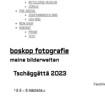
MITTELERDE-MUSEUM
ZÜRICH
PRE-DIGITAL
SÜDFRANKREICH 1980
USA 1992
MEIN SHOP
KONTAKT
PRIVAT
TEST
boskop fotografie
meine bilderwelten
Tschäggättä 2023
Faszini
1
2
3
…
5
Nächste »