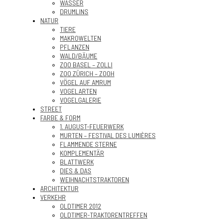
WASSER
DRUMLINS
NATUR
TIERE
MAKROWELTEN
PFLANZEN
WALD/BÄUME
ZOO BASEL – ZOLLI
ZOO ZÜRICH – ZOOH
VÖGEL AUF AMRUM
VOGELARTEN
VOGELGALERIE
STREET
FARBE & FORM
1. AUGUST-FEUERWERK
MURTEN – FESTIVAL DES LUMIÈRES
FLAMMENDE STERNE
KOMPLEMENTÄR
BLATTWERK
DIES & DAS
WEIHNACHTSTRAKTOREN
ARCHITEKTUR
VERKEHR
OLDTIMER 2012
OLDTIMER-TRAKTORENTREFFEN