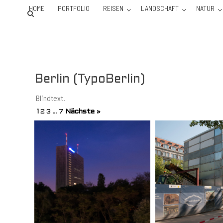
HOME
PORTFOLIO
REISEN
LANDSCHAFT
NATUR
Berlin (TypoBerlin)
Blindtext.
1
2
3
…
7
Nächste »