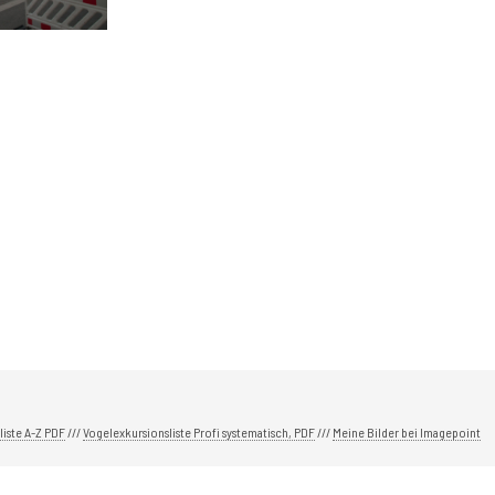
liste A-Z PDF
///
Vogelexkursionsliste Profi systematisch, PDF
///
Meine Bilder bei Imagepoint