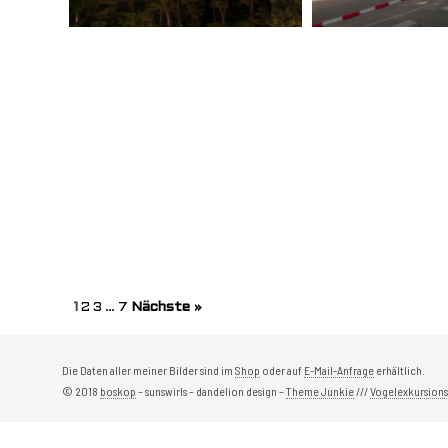
1
2
3
…
7
Nächste »
Die Daten aller meiner Bilder sind im
Shop
oder auf
E-Mail-Anfrage
erhältlich.
© 2018
boskop
– sunswirls – dandelion design –
Theme Junkie
///
Vogelexkursions