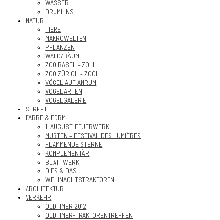
WASSER
DRUMLINS
NATUR
TIERE
MAKROWELTEN
PFLANZEN
WALD/BÄUME
ZOO BASEL – ZOLLI
ZOO ZÜRICH – ZOOH
VÖGEL AUF AMRUM
VOGELARTEN
VOGELGALERIE
STREET
FARBE & FORM
1. AUGUST-FEUERWERK
MURTEN – FESTIVAL DES LUMIÈRES
FLAMMENDE STERNE
KOMPLEMENTÄR
BLATTWERK
DIES & DAS
WEIHNACHTSTRAKTOREN
ARCHITEKTUR
VERKEHR
OLDTIMER 2012
OLDTIMER-TRAKTORENTREFFEN