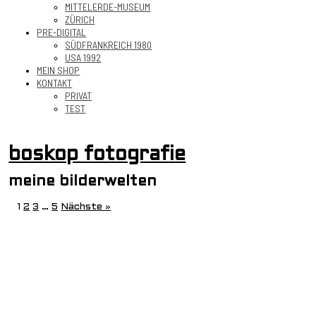
MITTELERDE-MUSEUM
ZÜRICH
PRE-DIGITAL
SÜDFRANKREICH 1980
USA 1992
MEIN SHOP
KONTAKT
PRIVAT
TEST
boskop fotografie
meine bilderwelten
1
2
3
…
5
Nächste »