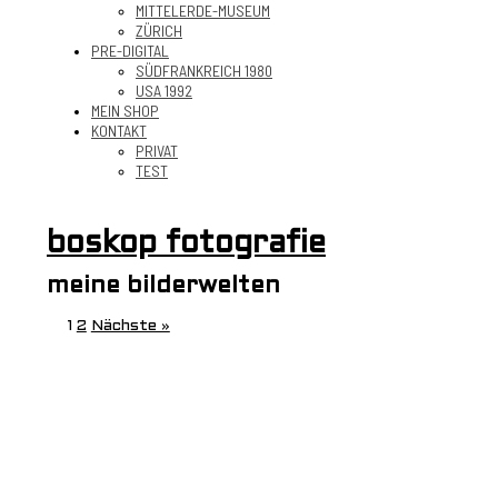
MITTELERDE-MUSEUM
ZÜRICH
PRE-DIGITAL
SÜDFRANKREICH 1980
USA 1992
MEIN SHOP
KONTAKT
PRIVAT
TEST
boskop fotografie
meine bilderwelten
1
2
Nächste »