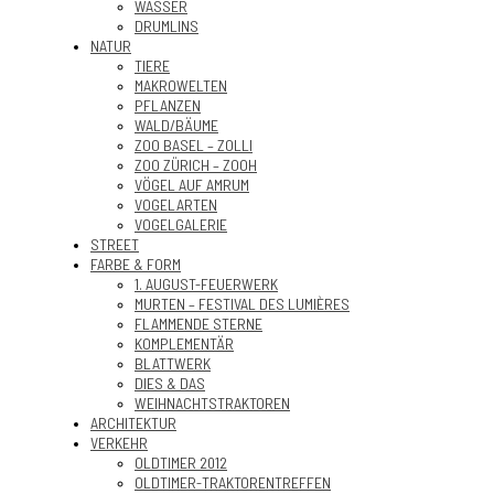
WASSER
DRUMLINS
NATUR
TIERE
MAKROWELTEN
PFLANZEN
WALD/BÄUME
ZOO BASEL – ZOLLI
ZOO ZÜRICH – ZOOH
VÖGEL AUF AMRUM
VOGELARTEN
VOGELGALERIE
STREET
FARBE & FORM
1. AUGUST-FEUERWERK
MURTEN – FESTIVAL DES LUMIÈRES
FLAMMENDE STERNE
KOMPLEMENTÄR
BLATTWERK
DIES & DAS
WEIHNACHTSTRAKTOREN
ARCHITEKTUR
VERKEHR
OLDTIMER 2012
OLDTIMER-TRAKTORENTREFFEN