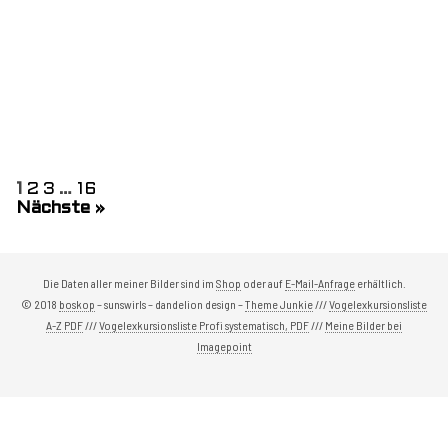
1
2
3
…
16
Nächste »
Die Daten aller meiner Bilder sind im
Shop
oder auf
E-Mail-Anfrage
erhältlich.
© 2018
boskop
– sunswirls – dandelion design –
Theme Junkie
///
Vogelexkursionsliste
A-Z PDF
///
Vogelexkursionsliste Profi systematisch, PDF
///
Meine Bilder bei
Imagepoint