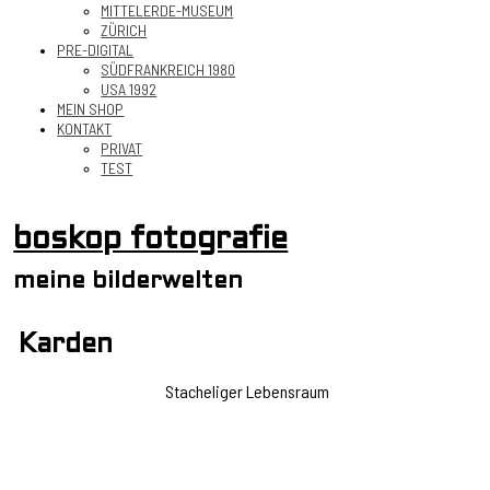
MITTELERDE-MUSEUM
ZÜRICH
PRE-DIGITAL
SÜDFRANKREICH 1980
USA 1992
MEIN SHOP
KONTAKT
PRIVAT
TEST
boskop fotografie
meine bilderwelten
Karden
Stacheliger Lebensraum