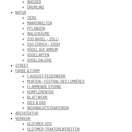
WASSER
DRUMLINS
NATUR
TIERE
MAKROWELTEN
PFLANZEN
WALD/BÄUME
ZOO BASEL – ZOLLI
ZOO ZÜRICH – ZOOH
VÖGEL AUF AMRUM
VOGELARTEN
VOGELGALERIE
STREET
FARBE & FORM
1. AUGUST-FEUERWERK
MURTEN – FESTIVAL DES LUMIÈRES
FLAMMENDE STERNE
KOMPLEMENTÄR
BLATTWERK
DIES & DAS
WEIHNACHTSTRAKTOREN
ARCHITEKTUR
VERKEHR
OLDTIMER 2012
OLDTIMER-TRAKTORENTREFFEN